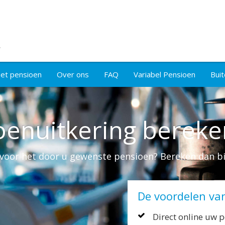
met pensioen
Over ons
FAQ
Variabel Pensioen
Buit
oenuitkering berek
g voor het door u gewenste pensioen? Bereken dan 
De voordelen va
Direct online uw 