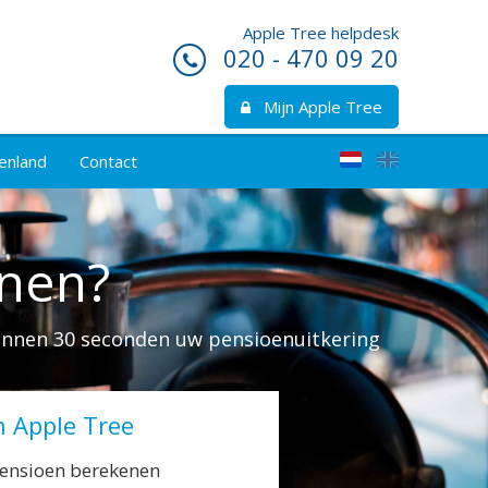
Apple Tree helpdesk
020 - 470 09 20
Mijn Apple Tree
enland
Contact
enen?
binnen 30 seconden uw pensioenuitkering
n Apple Tree
pensioen berekenen