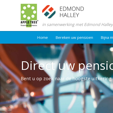
in samenwerking met Edmond Halley
Home
Bereken uw pensioen
Bijna 
Direct uw pensi
Bent u op zoek naar de hoogste uitkerin